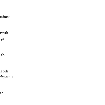
bahasa
untuk
gga
lah
lebih
de
) atau
at