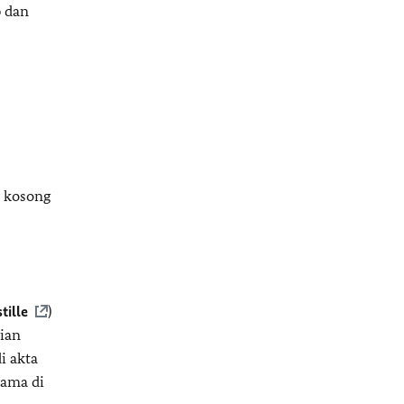
p dan
h kosong
tille
)
lian
i akta
nama di