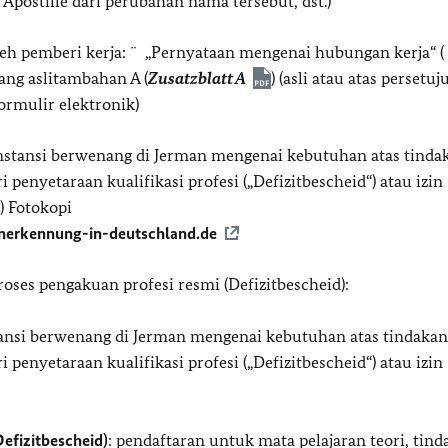
Apostille dari perubahan nama tersebut, dst.)
leh pemberi kerja: ¨ „Pernyataan mengenai hubungan kerja“ (
ang aslitambahan A (
Zusatzblatt A
) (asli atau atas persetuj
ormulir elektronik)
stansi berwenang di Jerman mengenai kebutuhan atas tinda
enyetaraan kualifikasi profesi („Defizitbescheid“) atau izin
) Fotokopi
erkennung-in-deutschland.de
ses pengakuan profesi resmi (Defizitbescheid):
ansi berwenang di Jerman mengenai kebutuhan atas tindakan
enyetaraan kualifikasi profesi („Defizitbescheid“) atau izin
Defizitbescheid)
: pendaftaran untuk mata pelajaran teori, tin