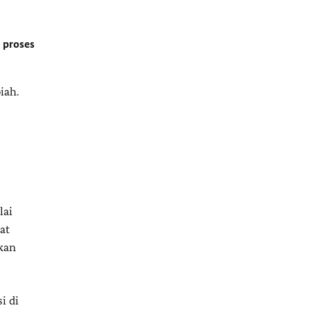
 proses
iah.
lai
at
kan
i di