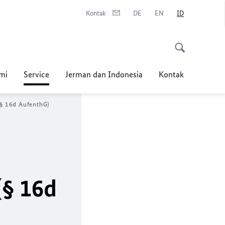
Kontak
DE
EN
ID
mi
Service
Jerman dan Indonesia
Kontak
(§ 16d AufenthG)
(§ 16d