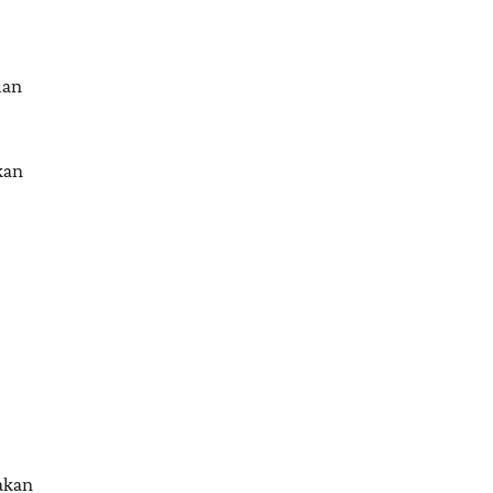
uan
kan
dakan