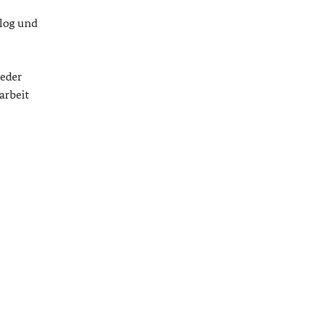
alog und
Jeder
arbeit