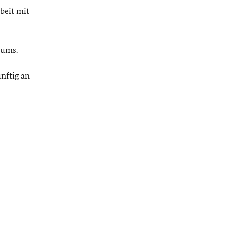
beit mit
iums.
nftig an